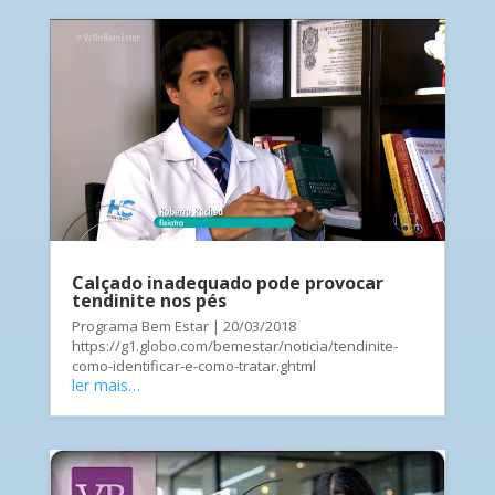
Calçado inadequado pode provocar
tendinite nos pés
Programa Bem Estar | 20/03/2018
https://g1.globo.com/bemestar/noticia/tendinite-
como-identificar-e-como-tratar.ghtml
ler mais…